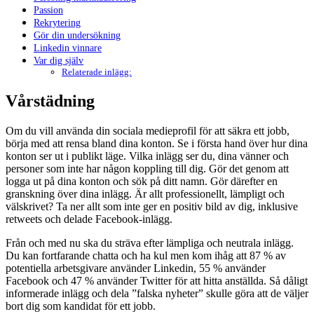
Passion
Rekrytering
Gör din undersökning
Linkedin vinnare
Var dig själv
Relaterade inlägg:
Vårstädning
Om du vill använda din sociala medieprofil för att säkra ett jobb,
börja med att rensa bland dina konton. Se i första hand över hur dina
konton ser ut i publikt läge. Vilka inlägg ser du, dina vänner och
personer som inte har någon koppling till dig. Gör det genom att
logga ut på dina konton och sök på ditt namn. Gör därefter en
granskning över dina inlägg. Är allt professionellt, lämpligt och
välskrivet? Ta ner allt som inte ger en positiv bild av dig, inklusive
retweets och delade Facebook-inlägg.
Från och med nu ska du sträva efter lämpliga och neutrala inlägg.
Du kan fortfarande chatta och ha kul men kom ihåg att 87 % av
potentiella arbetsgivare använder Linkedin, 55 % använder
Facebook och 47 % använder Twitter för att hitta anställda. Så dåligt
informerade inlägg och dela ”falska nyheter” skulle göra att de väljer
bort dig som kandidat för ett jobb.