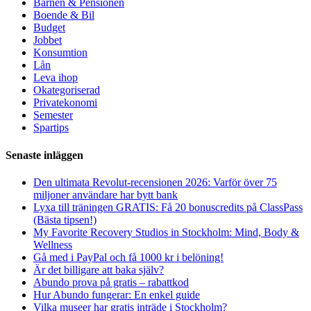
Barnen & Pensionen
Boende & Bil
Budget
Jobbet
Konsumtion
Lån
Leva ihop
Okategoriserad
Privatekonomi
Semester
Spartips
Senaste inläggen
Den ultimata Revolut-recensionen 2026: Varför över 75
miljoner användare har bytt bank
Lyxa till träningen GRATIS: Få 20 bonuscredits på ClassPass
(Bästa tipsen!)
My Favorite Recovery Studios in Stockholm: Mind, Body &
Wellness
Gå med i PayPal och få 1000 kr i belöning!
Är det billigare att baka själv?
Abundo prova på gratis – rabattkod
Hur Abundo fungerar: En enkel guide
Vilka museer har gratis inträde i Stockholm?