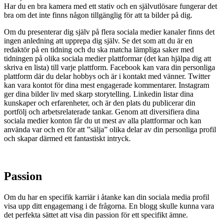
Har du en bra kamera med ett stativ och en självutlösare fungerar det
bra om det inte finns någon tillgänglig för att ta bilder på dig.
Om du presenterar dig själv på flera sociala medier kanaler finns det
ingen anledning att upprepa dig själv. Se det som att du är en
redaktör på en tidning och du ska matcha lämpliga saker med
tidningen på olika sociala medier plattformar (det kan hjälpa dig att
skriva en lista) till varje plattform. Facebook kan vara din personliga
plattform där du delar hobbys och är i kontakt med vänner. Twitter
kan vara kontot för dina mest engagerade kommentarer. Instagram
ger dina bilder liv med skarp storytelling. Linkedin listar dina
kunskaper och erfarenheter, och är den plats du publicerar din
portfölj och arbetsrelaterade tankar. Genom att diversifiera dina
sociala medier konton får du ut mest av alla plattformar och kan
använda var och en för att ”sälja” olika delar av din personliga profil
och skapar därmed ett fantastiskt intryck.
Passion
Om du har en specifik karriär i åtanke kan din sociala media profil
visa upp ditt engagemang i de frågorna. En blogg skulle kunna vara
det perfekta sättet att visa din passion för ett specifikt ämne.