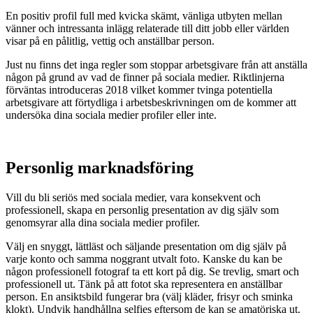
En positiv profil full med kvicka skämt, vänliga utbyten mellan
vänner och intressanta inlägg relaterade till ditt jobb eller världen
visar på en pålitlig, vettig och anställbar person.
Just nu finns det inga regler som stoppar arbetsgivare från att anställa
någon på grund av vad de finner på sociala medier. Riktlinjerna
förväntas introduceras 2018 vilket kommer tvinga potentiella
arbetsgivare att förtydliga i arbetsbeskrivningen om de kommer att
undersöka dina sociala medier profiler eller inte.
Personlig marknadsföring
Vill du bli seriös med sociala medier, vara konsekvent och
professionell, skapa en personlig presentation av dig själv som
genomsyrar alla dina sociala medier profiler.
Välj en snyggt, lättläst och säljande presentation om dig själv på
varje konto och samma noggrant utvalt foto. Kanske du kan be
någon professionell fotograf ta ett kort på dig. Se trevlig, smart och
professionell ut. Tänk på att fotot ska representera en anställbar
person. En ansiktsbild fungerar bra (välj kläder, frisyr och sminka
klokt). Undvik handhållna selfies eftersom de kan se amatöriska ut.