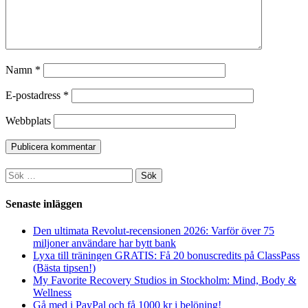
Namn
*
E-postadress
*
Webbplats
Sök
efter:
Senaste inläggen
Den ultimata Revolut-recensionen 2026: Varför över 75
miljoner användare har bytt bank
Lyxa till träningen GRATIS: Få 20 bonuscredits på ClassPass
(Bästa tipsen!)
My Favorite Recovery Studios in Stockholm: Mind, Body &
Wellness
Gå med i PayPal och få 1000 kr i belöning!