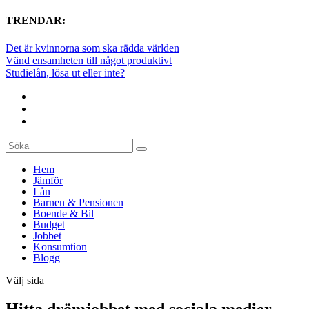
TRENDAR:
Det är kvinnorna som ska rädda världen
Vänd ensamheten till något produktivt
Studielån, lösa ut eller inte?
Hem
Jämför
Lån
Barnen & Pensionen
Boende & Bil
Budget
Jobbet
Konsumtion
Blogg
Välj sida