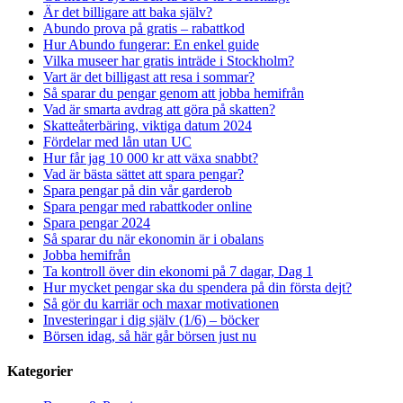
Är det billigare att baka själv?
Abundo prova på gratis – rabattkod
Hur Abundo fungerar: En enkel guide
Vilka museer har gratis inträde i Stockholm?
Vart är det billigast att resa i sommar?
Så sparar du pengar genom att jobba hemifrån
Vad är smarta avdrag att göra på skatten?
Skatteåterbäring, viktiga datum 2024
Fördelar med lån utan UC
Hur får jag 10 000 kr att växa snabbt?
Vad är bästa sättet att spara pengar?
Spara pengar på din vår garderob
Spara pengar med rabattkoder online
Spara pengar 2024
Så sparar du när ekonomin är i obalans
Jobba hemifrån
Ta kontroll över din ekonomi på 7 dagar, Dag 1
Hur mycket pengar ska du spendera på din första dejt?
Så gör du karriär och maxar motivationen
Investeringar i dig själv (1/6) – böcker
Börsen idag, så här går börsen just nu
Kategorier