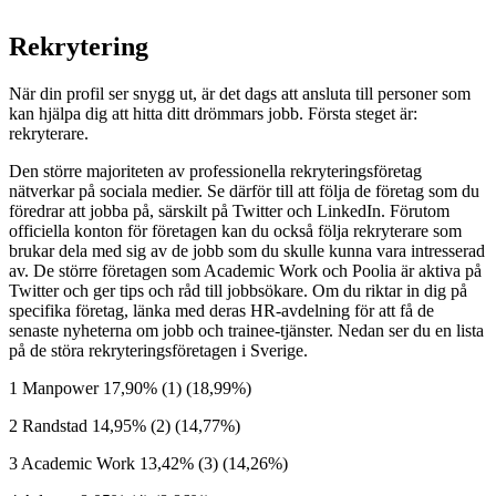
Rekrytering
När din profil ser snygg ut, är det dags att ansluta till personer som
kan hjälpa dig att hitta ditt drömmars jobb. Första steget är:
rekryterare.
Den större majoriteten av professionella rekryteringsföretag
nätverkar på sociala medier. Se därför till att följa de företag som du
föredrar att jobba på, särskilt på Twitter och LinkedIn. Förutom
officiella konton för företagen kan du också följa rekryterare som
brukar dela med sig av de jobb som du skulle kunna vara intresserad
av. De större företagen som Academic Work och Poolia är aktiva på
Twitter och ger tips och råd till jobbsökare. Om du riktar in dig på
specifika företag, länka med deras HR-avdelning för att få de
senaste nyheterna om jobb och trainee-tjänster. Nedan ser du en lista
på de störa rekryteringsföretagen i Sverige.
1 Manpower 17,90% (1) (18,99%)
2 Randstad 14,95% (2) (14,77%)
3 Academic Work 13,42% (3) (14,26%)