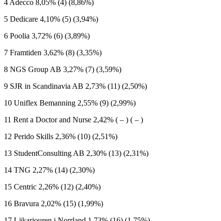
4 Adecco 8,05% (4) (8,86%)
5 Dedicare 4,10% (5) (3,94%)
6 Poolia 3,72% (6) (3,89%)
7 Framtiden 3,62% (8) (3,35%)
8 NGS Group AB 3,27% (7) (3,59%)
9 SJR in Scandinavia AB 2,73% (11) (2,50%)
10 Uniflex Bemanning 2,55% (9) (2,99%)
11 Rent a Doctor and Nurse 2,42% ( – ) ( – )
12 Perido Skills 2,36% (10) (2,51%)
13 StudentConsulting AB 2,30% (13) (2,31%)
14 TNG 2,27% (14) (2,30%)
15 Centric 2,26% (12) (2,40%)
16 Bravura 2,02% (15) (1,99%)
17 Läkarjouren i Norrland 1,73% (16) (1,75%)