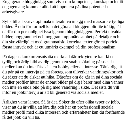
Engagerade blogginlägg som visar din kompetens, kunskap och ditt
engagemang kommer alltid att imponera på dina potentiella
arbetsgivare.
Syfta till att skriva optimala interaktiva inlägg med massor av tydliga
bilder. Är du för formell kan det göra att bloggen blir lite tråkig, låt
därför din personlighet lysa igenom blogginläggen. Perfekt utvalda
bilder, noggrannhet och noggrann uppmärksamhet på detaljer och
din skrivfärdighet med grammatiskt korrekta texter gör ett perfekt
första intryck och är ett utmärkt exempel på din professionalism.
På dagens konkurrensutsatta marknad där rekryterare kan få en
tydlig och ärlig bild av dig genom en snabb sökning på sociala
medier kan du inte låtsas ha en hobby eller ett intresse. Tänk dig att
du går på en intervju på ett företag som tillverkar vandringsskor och
du säger att du älskar att hika. Därefter om de går in på dina sociala
medier profiler hittar de enbart bilder på dig i barer med dina vänner
och inte en enda bild på dig med vandring i sikte. Det sista du vill
inför en jobbintervju är att bli generad via sociala medier.
Ärlighet varar längst. Så är det. Söker du efter olika typer av jobb,
visar att du är villig att lära dig och har en professionell sociala
medier profil med olika intressen och erfarenheter kan du fortfarande
få det jobb du vill ha.