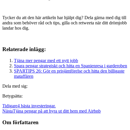
Tycker du att den här artikeln har hjälpt dig? Dela gärna med dig till
andra som behöver råd och tips, gilla och retweeta när ditt drömjobb
landar hos dig.
Relaterade inlägg:
Tjäna mer pengar med ett nytt jobb
Spara pengar strategiskt och hitta en Spanienresa i garderoben
SPARTIPS 26: Gör en prisjämförelse och hitta den billigaste
mataffären
Dela med sig:
Betygsätta:
Tidigare
4 bästa investeringar.
Nästa
Tjäna pengar på att hyra ut ditt hem med Airbnb
Om författaren