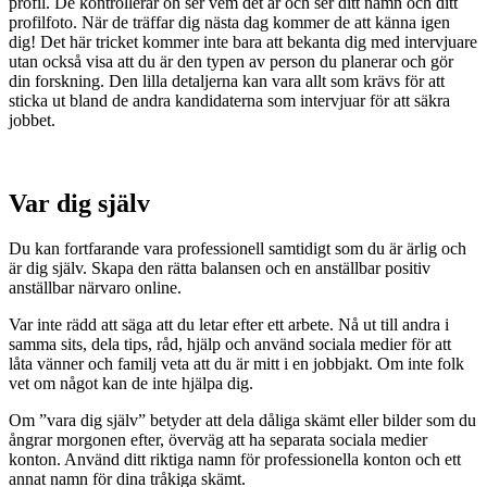
profil. De kontrollerar oh ser vem det är och ser ditt namn och ditt
profilfoto. När de träffar dig nästa dag kommer de att känna igen
dig! Det här tricket kommer inte bara att bekanta dig med intervjuare
utan också visa att du är den typen av person du planerar och gör
din forskning. Den lilla detaljerna kan vara allt som krävs för att
sticka ut bland de andra kandidaterna som intervjuar för att säkra
jobbet.
Var dig själv
Du kan fortfarande vara professionell samtidigt som du är ärlig och
är dig själv. Skapa den rätta balansen och en anställbar positiv
anställbar närvaro online.
Var inte rädd att säga att du letar efter ett arbete. Nå ut till andra i
samma sits, dela tips, råd, hjälp och använd sociala medier för att
låta vänner och familj veta att du är mitt i en jobbjakt. Om inte folk
vet om något kan de inte hjälpa dig.
Om ”vara dig själv” betyder att dela dåliga skämt eller bilder som du
ångrar morgonen efter, överväg att ha separata sociala medier
konton. Använd ditt riktiga namn för professionella konton och ett
annat namn för dina tråkiga skämt.