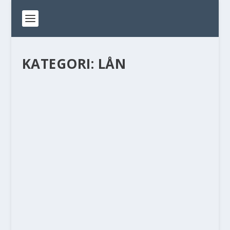
KATEGORI:
LÅN
FÖRDELAR MED LÅN UTAN UC
av
Linda
|
apr 1, 2024
|
Lån
|
0
|
Vad är UC och lån utan UC? UC är Sveriges
största och centrala affärs- och...
LÄS MER