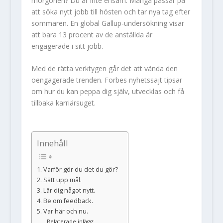
morgonen? Du är inte ensam. Många passar på
att söka nytt jobb till hösten och tar nya tag efter
sommaren. En global Gallup-undersökning visar
att bara 13 procent av de anställda är
engagerade i sitt jobb.
Med de rätta verktygen går det att vända den
oengagerade trenden. Forbes nyhetssajt tipsar
om hur du kan peppa dig själv, utvecklas och få
tillbaka karriärsuget.
Innehåll
1. Varför gör du det du gör?
2. Sätt upp mål.
3. Lär dig något nytt.
4. Be om feedback.
5. Var här och nu.
Relaterade inlägg: