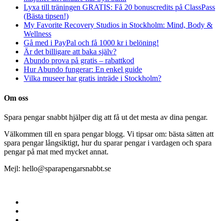
Lyxa till träningen GRATIS: Få 20 bonuscredits på ClassPass
(Bästa tipsen!)
My Favorite Recovery Studios in Stockholm: Mind, Body &
Wellness
Gå med i PayPal och få 1000 kr i belöning!
Är det billigare att baka själv?
Abundo prova på gratis – rabattkod
Hur Abundo fungerar: En enkel guide
Vilka museer har gratis inträde i Stockholm?
Om oss
Spara pengar snabbt hjälper dig att få ut det mesta av dina pengar.
Välkommen till en spara pengar blogg. Vi tipsar om: bästa sätten att
spara pengar långsiktigt, hur du sparar pengar i vardagen och spara
pengar på mat med mycket annat.
Mejl: hello@sparapengarsnabbt.se
© 2025 | Spara pengar snabbt