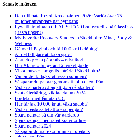
Senaste inläggen
Den ultimata Revolut-recensionen 2026: Varför över 75
miljoner användare har bytt bank
Lyxa till träningen GRATIS: Få 20 bonuscredits på ClassPass
(Bästa tipsen!)
My Favorite Recovery Studios in Stockholm: Mind, Body &
Wellness
Gå med i PayPal och få 1000 kr i belöning!
Är det billigare att baka själv?
Abundo prova på gratis – rabattkod
Hur Abundo fungerar: En enkel guide
Vilka museer har gratis inträde i Stockholm?
Vart är det billigast att resa i sommar?
Så sparar du pengar genom att jobba hemifrån
Vad är smarta avdrag att göra på skatten?
Skatteåterbäring, viktiga datum 2024
Fördelar med lån utan UC
Hur får jag 10 000 kr att växa snabbt?
Vad är bästa sättet att spara pengar?
Spara pengar på din vår garderob
Spara pengar med rabattkoder online
Spara pengar 2024
Så sparar du när ekonomin är i obalans
Jobba hemifrån