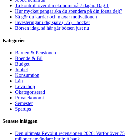
Ta kontroll över din ekonomi på 7 dagar, Dag 1
Hur mycket pengar ska du spendera på din första dejt?
Så gör du karriär och maxar motivationen
Investeringar i dig själv (1/6) – böcker
Börsen idag, så här går börsen just nu
Kategorier
Barnen & Pensionen
Boende & Bil
Budget
Jobbet
Konsumtion
Lån
Leva ihop
Okategoriserad
Privatekonomi
Semester
Spartips
Senaste inläggen
Den ultimata Revolut-recensionen 2026: Varför över 75
miljoner användare har bytt bank