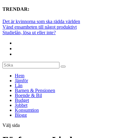
TRENDAR:
Det är kvinnorna som ska rädda världen
Vänd ensamheten till något produktivt
Studielån, lösa ut eller inte?
Hem
Jämför
Lån
Barnen & Pensionen
Boende & Bil
Budget
Jobbet
Konsumtion
Blogg
Välj sida