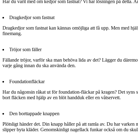
Har du varit med om kedjor som fastnat? Vi har lösningen på detta. A
Dragkedjor som fastnat
Dragkedjor som fastnat kan kännas omöjliga att få upp. Men med hjälp 
finemang.
Tröjor som fäller
Fällande tröjor, varför ska man behöva lida av det? Lägger du däremot 
varje gång innan du ska använda den.
Foundationfläckar
Har du någonsin råkat ut för foundation-fläckar på kragen? Det syns sp
bort fläcken med hjälp av en blöt handduk eller en våtservett.
Den borttappade knappen
Plötsligt händer det. Din knapp håller på att ramla av. Du har varken
slipper byta kläder. Genomskinligt nagellack funkar också om du skul