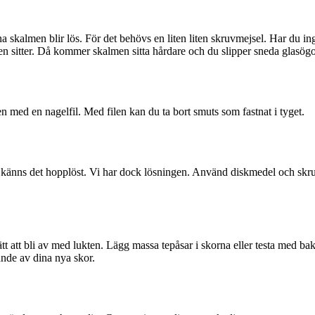
a skalmen blir lös. För det behövs en liten liten skruvmejsel. Har du ing
ven sitter. Då kommer skalmen sitta hårdare och du slipper sneda glasög
 med en nagelfil. Med filen kan du ta bort smuts som fastnat i tyget.
 känns det hopplöst. Vi har dock lösningen. Använd diskmedel och skrub
sätt att bli av med lukten. Lägg massa tepåsar i skorna eller testa med b
nde av dina nya skor.