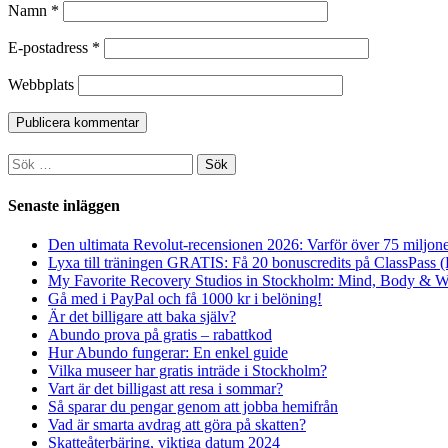
Namn
*
E-postadress
*
Webbplats
Sök
efter:
Senaste inläggen
Den ultimata Revolut-recensionen 2026: Varför över 75 miljone
Lyxa till träningen GRATIS: Få 20 bonuscredits på ClassPass (B
My Favorite Recovery Studios in Stockholm: Mind, Body & W
Gå med i PayPal och få 1000 kr i belöning!
Är det billigare att baka själv?
Abundo prova på gratis – rabattkod
Hur Abundo fungerar: En enkel guide
Vilka museer har gratis inträde i Stockholm?
Vart är det billigast att resa i sommar?
Så sparar du pengar genom att jobba hemifrån
Vad är smarta avdrag att göra på skatten?
Skatteåterbäring, viktiga datum 2024