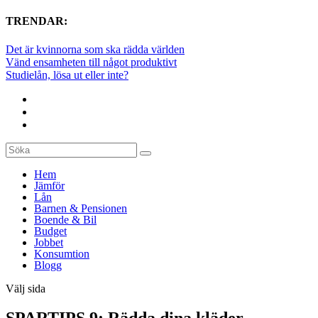
TRENDAR:
Det är kvinnorna som ska rädda världen
Vänd ensamheten till något produktivt
Studielån, lösa ut eller inte?
Hem
Jämför
Lån
Barnen & Pensionen
Boende & Bil
Budget
Jobbet
Konsumtion
Blogg
Välj sida