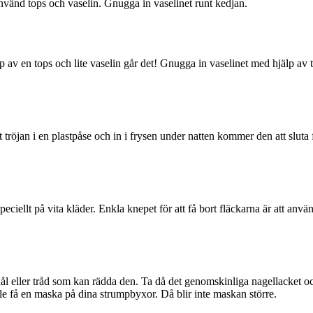
nvänd tops och vaselin. Gnugga in vaselinet runt kedjan.
av en tops och lite vaselin går det! Gnugga in vaselinet med hjälp av t
tröjan i en plastpåse och in i frysen under natten kommer den att sluta
eciellt på vita kläder. Enkla knepet för att få bort fläckarna är att an
 nål eller tråd som kan rädda den. Ta då det genomskinliga nagellacket
le få en maska på dina strumpbyxor. Då blir inte maskan större.