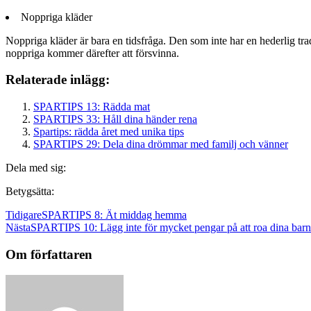
Noppriga kläder
Noppriga kläder är bara en tidsfråga. Den som inte har en hederlig tr
noppriga kommer därefter att försvinna.
Relaterade inlägg:
SPARTIPS 13: Rädda mat
SPARTIPS 33: Håll dina händer rena
Spartips: rädda året med unika tips
SPARTIPS 29: Dela dina drömmar med familj och vänner
Dela med sig:
Betygsätta:
Tidigare
SPARTIPS 8: Ät middag hemma
Nästa
SPARTIPS 10: Lägg inte för mycket pengar på att roa dina barn
Om författaren