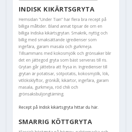
INDISK KIKÄRTSGRYTA
Hemsidan ”Under Tian” har flera bra recept på
billiga måltider. Bland annat tipsar de om en
billiga Indiska kikärtsgrytan. Smakrik, nyttig och
billig med smaksättande igredienser som
ingefära, garam masala och gurkmeja.
Tillsammans med kokosmjölk och grönsaker blir
det en jättegod gryta som bäst serveras till ris.
Grytan går jättebra att frysa in. Ingredienser till
grytan är potatisar, sötpotatis, kokosmjölk, lök,
vitlöksklyftor, grönkål, kikärtor, ingefära, garam
masala, gurkmeja, röd chili och
grönsaksbuljongtärning.
Recept på Indisk kikärtsgryta hittar du här.
SMARRIG KÖTTGRYTA
Klassisk höstgryta på högrev, palsternacka och