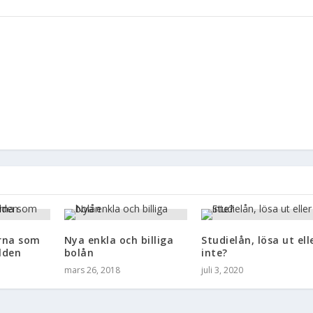
orna som
Nya enkla och billiga
Studielån, lösa ut ell
lden
bolån
inte?
mars 26, 2018
juli 3, 2020