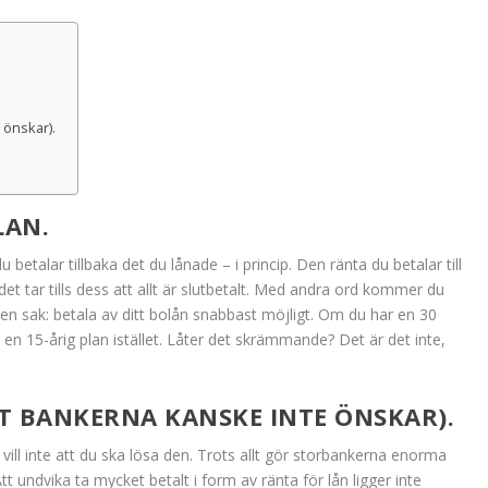
 önskar).
LAN.
du betalar tillbaka det du lånade – i princip. Den ränta du betalar till
det tar tills dess att allt är slutbetalt. Med andra ord kommer du
n sak: betala av ditt bolån snabbast möjligt. Om du har en 30
till en 15-årig plan istället. Låter det skrämmande? Det är det inte,
ET BANKERNA KANSKE INTE ÖNSKAR).
ill inte att du ska lösa den. Trots allt gör storbankerna enorma
tt undvika ta mycket betalt i form av ränta för lån ligger inte