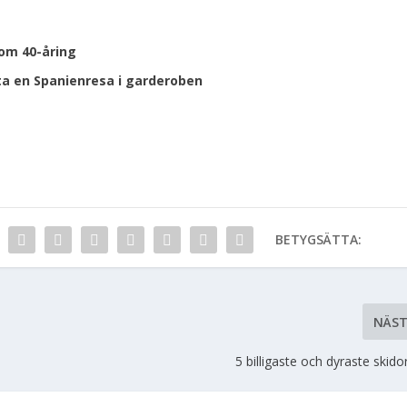
om 40-åring
ta en Spanienresa i garderoben
BETYGSÄTTA:
NÄS
5 billigaste och dyraste skido