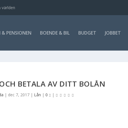
 världen
 & PENSIONEN
BOENDE & BIL
BUDGET
JOBBET
OCH BETALA AV DITT BOLÅN
da
|
dec 7, 2017
|
Lån
|
0
|