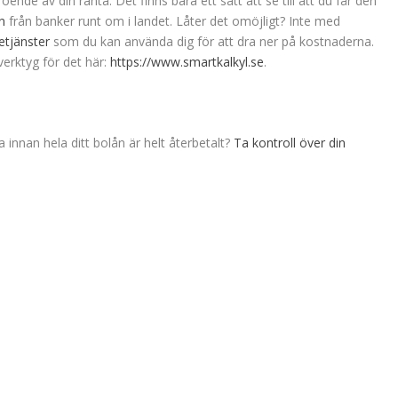
ende av din ränta. Det finns bara ett sätt att se till att du får den
n
från banker runt om i landet. Låter det omöjligt? Inte med
etjänster
som du kan använda dig för att dra ner på kostnaderna.
verktyg för det här:
https://www.smartkalkyl.se
.
a innan hela ditt bolån är helt återbetalt?
Ta kontroll över din