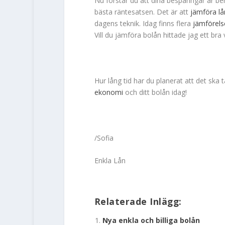
Nu förstår du att dina besparingar är bero
bästa räntesatsen. Det är att
jämföra lå
dagens teknik. Idag finns flera
jämförels
Vill du jämföra bolån hittade jag ett bra 
Hur lång tid har du planerat att det ska t
ekonomi
och ditt bolån idag!
/Sofia
Enkla Lån
Relaterade Inlägg:
Nya enkla och billiga bolån