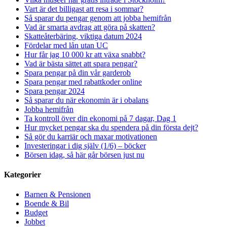
Vart är det billigast att resa i sommar?
Så sparar du pengar genom att jobba hemifrån
Vad är smarta avdrag att göra på skatten?
Skatteåterbäring, viktiga datum 2024
Fördelar med lån utan UC
Hur får jag 10 000 kr att växa snabbt?
Vad är bästa sättet att spara pengar?
Spara pengar på din vår garderob
Spara pengar med rabattkoder online
Spara pengar 2024
Så sparar du när ekonomin är i obalans
Jobba hemifrån
Ta kontroll över din ekonomi på 7 dagar, Dag 1
Hur mycket pengar ska du spendera på din första dejt?
Så gör du karriär och maxar motivationen
Investeringar i dig själv (1/6) – böcker
Börsen idag, så här går börsen just nu
Kategorier
Barnen & Pensionen
Boende & Bil
Budget
Jobbet