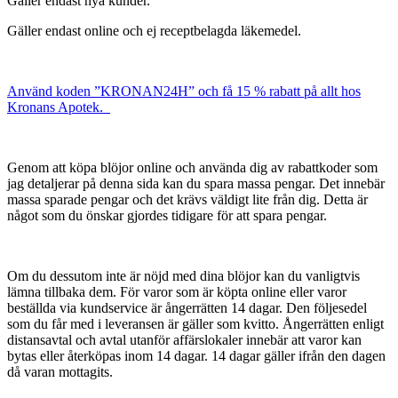
Gäller endast nya kunder.
Gäller endast online och ej receptbelagda läkemedel.
Använd koden ”KRONAN24H” och få 15 % rabatt på allt hos
Kronans Apotek.
Genom att köpa blöjor online och använda dig av rabattkoder som
jag detaljerar på denna sida kan du spara massa pengar. Det innebär
massa sparade pengar och det krävs väldigt lite från dig. Detta är
något som du önskar gjordes tidigare för att spara pengar.
Om du dessutom inte är nöjd med dina blöjor kan du vanligtvis
lämna tillbaka dem. För varor som är köpta online eller varor
beställda via kundservice är ångerrätten 14 dagar. Den följesedel
som du får med i leveransen är gäller som kvitto. Ångerrätten enligt
distansavtal och avtal utanför affärslokaler innebär att varor kan
bytas eller återköpas inom 14 dagar. 14 dagar gäller ifrån den dagen
då varan mottagits.