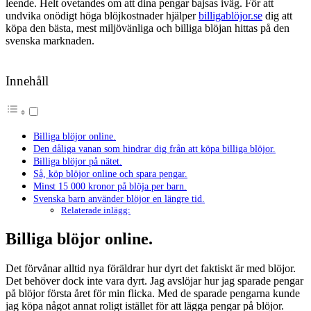
leende. Helt ovetandes om att dina pengar bajsas iväg. För att
undvika onödigt höga blöjkostnader hjälper
billigablöjor.se
dig att
köpa den bästa, mest miljövänliga och billiga blöjan hittas på den
svenska marknaden.
Innehåll
Billiga blöjor online.
Den dåliga vanan som hindrar dig från att köpa billiga blöjor.
Billiga blöjor på nätet.
Så, köp blöjor online och spara pengar.
Minst 15 000 kronor på blöja per barn.
Svenska barn använder blöjor en längre tid.
Relaterade inlägg:
Billiga blöjor online.
Det förvånar alltid nya föräldrar hur dyrt det faktiskt är med blöjor.
Det behöver dock inte vara dyrt. Jag avslöjar hur jag sparade pengar
på blöjor första året för min flicka. Med de sparade pengarna kunde
jag köpa något annat roligt istället för att lägga pengar på blöjor.