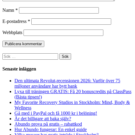
Namn
*
E-postadress
*
Webbplats
Sök
efter:
Senaste inläggen
Den ultimata Revolut-recensionen 2026: Varför över 75
miljoner användare har bytt bank
Lyxa till träningen GRATIS: Få 20 bonuscredits på ClassPass
(Bästa tipsen!)
My Favorite Recovery Studios in Stockholm: Mind, Body &
Wellness
Gå med i PayPal och få 1000 kr i belöning!
Är det billigare att baka själv?
Abundo prova på gratis – rabattkod
Hur Abundo fungerar: En enkel guide
Vilka museer har gratis inträde i Stockholm?