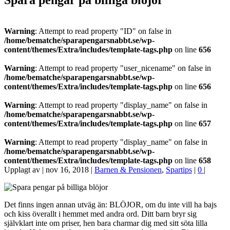
Spara pengar på billiga blöjor
Warning
: Attempt to read property "ID" on false in
/home/bematche/sparapengarsnabbt.se/wp-
content/themes/Extra/includes/template-tags.php
on line
656
Warning
: Attempt to read property "user_nicename" on false in
/home/bematche/sparapengarsnabbt.se/wp-
content/themes/Extra/includes/template-tags.php
on line
656
Warning
: Attempt to read property "display_name" on false in
/home/bematche/sparapengarsnabbt.se/wp-
content/themes/Extra/includes/template-tags.php
on line
657
Warning
: Attempt to read property "display_name" on false in
/home/bematche/sparapengarsnabbt.se/wp-
content/themes/Extra/includes/template-tags.php
on line
658
Upplagt av
|
nov 16, 2018
|
Barnen & Pensionen
,
Spartips
|
0
|
Det finns ingen annan utväg än: BLÖJOR, om du inte vill ha bajs
och kiss överallt i hemmet med andra ord. Ditt barn bryr sig
självklart inte om priser, hen bara charmar dig med sitt söta lilla