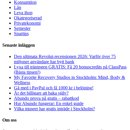
Konsumtion
Lån
Leva ihop
Okategoriserad
Privatekonomi
Semester
Spartips
Senaste inläggen
Den ultimata Revolut-recensionen 2026: Varför över 75
miljoner användare har bytt bank
Lyxa till träningen GRATIS: Få 20 bonuscredits på ClassPass
(Bästa tipsen!)
My Favorite Recovery Studios in Stockholm: Mind, Body &
Wellness
Gå med i PayPal och få 1000 kr i belöning!
Är det billigare att baka själv?
Abundo prova på gratis – rabattkod
Hur Abundo fungerar: En enkel guide
Vilka museer har gratis inträde i Stockholm?
Om oss