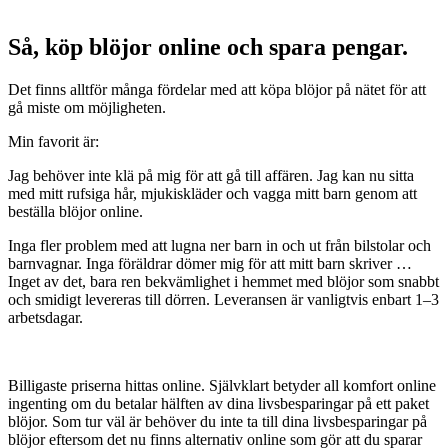
Så, köp blöjor online och spara pengar.
Det finns alltför många fördelar med att köpa blöjor på nätet för att
gå miste om möjligheten.
Min favorit är:
Jag behöver inte klä på mig för att gå till affären. Jag kan nu sitta
med mitt rufsiga hår, mjukiskläder och vagga mitt barn genom att
beställa blöjor online.
Inga fler problem med att lugna ner barn in och ut från bilstolar och
barnvagnar. Inga föräldrar dömer mig för att mitt barn skriver …
Inget av det, bara ren bekvämlighet i hemmet med blöjor som snabbt
och smidigt levereras till dörren. Leveransen är vanligtvis enbart 1–3
arbetsdagar.
Billigaste priserna hittas online. Självklart betyder all komfort online
ingenting om du betalar hälften av dina livsbesparingar på ett paket
blöjor. Som tur väl är behöver du inte ta till dina livsbesparingar på
blöjor eftersom det nu finns alternativ online som gör att du sparar