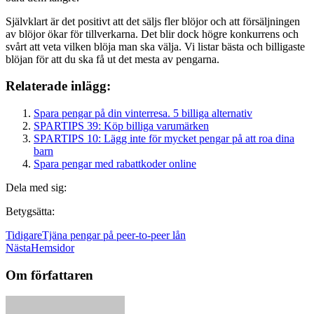
Självklart är det positivt att det säljs fler blöjor och att försäljningen
av blöjor ökar för tillverkarna. Det blir dock högre konkurrens och
svårt att veta vilken blöja man ska välja. Vi listar bästa och billigaste
blöjan för att du ska få ut det mesta av pengarna.
Relaterade inlägg:
Spara pengar på din vinterresa. 5 billiga alternativ
SPARTIPS 39: Köp billiga varumärken
SPARTIPS 10: Lägg inte för mycket pengar på att roa dina
barn
Spara pengar med rabattkoder online
Dela med sig:
Betygsätta:
Tidigare
Tjäna pengar på peer-to-peer lån
Nästa
Hemsidor
Om författaren