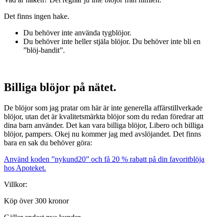
Det finns ingen hake.
Du behöver inte använda tygblöjor.
Du behöver inte heller stjäla blöjor. Du behöver inte bli en
”blöj-bandit”.
Billiga blöjor på nätet.
De blöjor som jag pratar om här är inte generella affärstillverkade
blöjor, utan det är kvalitetsmärkta blöjor som du redan föredrar att
dina barn använder. Det kan vara billiga blöjor, Libero och billiga
blöjor, pampers. Okej nu kommer jag med avslöjandet. Det finns
bara en sak du behöver göra:
Använd koden ”nykund20” och få 20 % rabatt på din favoritblöja
hos Apoteket.
Villkor:
Köp över 300 kronor