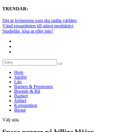
TRENDAR:
Det är kvinnorna som ska rädda världen
Vänd ensamheten till något produktivt
Studielån, lösa ut eller inte?
Hem
Jämför
Lån
Barnen & Pensionen
Boende & Bil
Budget
Jobbet
Konsumtion
Blogg
Välj sida