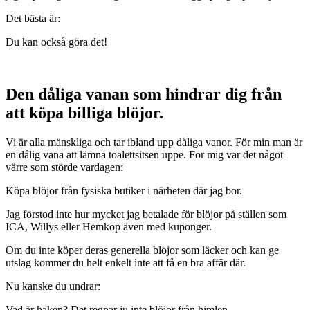
Det bästa är:
Du kan också göra det!
Den dåliga vanan som hindrar dig från
att köpa billiga blöjor.
Vi är alla mänskliga och tar ibland upp dåliga vanor. För min man är
en dålig vana att lämna toalettsitsen uppe. För mig var det något
värre som störde vardagen:
Köpa blöjor från fysiska butiker i närheten där jag bor.
Jag förstod inte hur mycket jag betalade för blöjor på ställen som
ICA, Willys eller Hemköp även med kuponger.
Om du inte köper deras generella blöjor som läcker och kan ge
utslag kommer du helt enkelt inte att få en bra affär där.
Nu kanske du undrar:
Vad är haken? Det regnar ju inte blöjor från himlen.