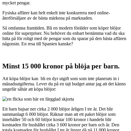
mycket pengar.
Fysiska affärer kan helt enkelt inte konkurrera med online-
återförsäljare av de bästa märkena på marknaden.
Så omfamna framtiden. Bli en modern förälder som köper blöjor
online för superpriser. Nu behöver du enbart bestämma vad du ska
hitta på för roligt med de pengar som du sparar på den bästa affären
någonsin. En resa till Spanien kanske?
Minst 15 000 kronor på blöja per barn.
Att köpa blöjor kan bli en dyr utgift som som inte planerats in i
månadsutgifterna. Lever du på en tajt budget antar jag att det känns
ungefär såhär att köpa blöjor:
Ett barn bajsar ner cirka 2 000 blöjor årligen I tre år. Det blir
sammanlagt 6 000 blöjor. Räknar man att ett paket blöjor som
innehåller 50 och 60 blöjor kostar 100 kronor i handeln blir
kostnaden för hushållet cirka 3 600 kronor per barn och år. Den
totala kostnaden för hushållet I tre år ligger då på 11 000 kronor.