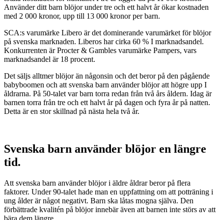
Använder ditt barn blöjor under tre och ett halvt år ökar kostnaden
med 2 000 kronor, upp till 13 000 kronor per barn.
SCA:s varumärke Libero är det dominerande varumärket för blöjor
på svenska marknaden. Liberos har cirka 60 % I marknadsandel.
Konkurrenten är Procter & Gambles varumärke Pampers, vars
marknadsandel är 18 procent.
Det säljs alltmer blöjor än någonsin och det beror på den pågående
babyboomen och att svenska barn använder blöjor att högre upp I
åldrarna. På 50-talet var barn torra redan från två års åldern. Idag är
barnen torra från tre och ett halvt år på dagen och fyra år på natten.
Detta är en stor skillnad på nästa hela två år.
Svenska barn använder blöjor en längre
tid.
Att svenska barn använder blöjor i äldre åldrar beror på flera
faktorer. Under 90-talet hade man en uppfattning om att potträning i
ung ålder är något negativt. Barn ska låtas mogna själva. Den
förbättrade kvalitén på blöjor innebär även att barnen inte störs av att
bära dem längre.