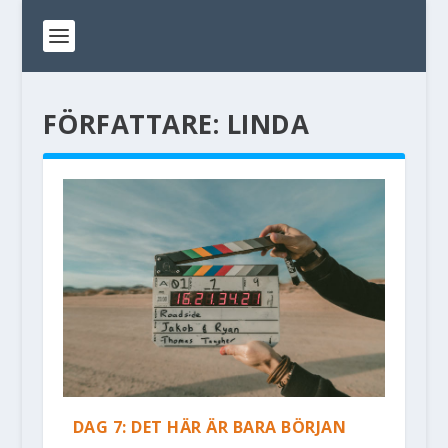
FÖRFATTARE:
LINDA
DAG 7: DET HÄR ÄR BARA BÖRJAN