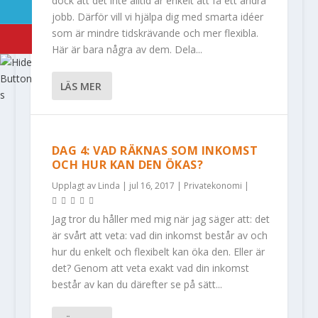
dock att det inte alltid är enkelt att få ett andra
jobb. Därför vill vi hjälpa dig med smarta idéer
som är mindre tidskrävande och mer flexibla.
Här är bara några av dem. Dela...
LÄS MER
DAG 4: VAD RÄKNAS SOM INKOMST
OCH HUR KAN DEN ÖKAS?
Upplagt av
Linda
|
jul 16, 2017
|
Privatekonomi
|
Jag tror du håller med mig när jag säger att: det
är svårt att veta: vad din inkomst består av och
hur du enkelt och flexibelt kan öka den. Eller är
det? Genom att veta exakt vad din inkomst
består av kan du därefter se på sätt...