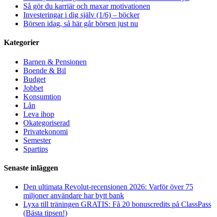
Så gör du karriär och maxar motivationen
Investeringar i dig själv (1/6) – böcker
Börsen idag, så här går börsen just nu
Kategorier
Barnen & Pensionen
Boende & Bil
Budget
Jobbet
Konsumtion
Lån
Leva ihop
Okategoriserad
Privatekonomi
Semester
Spartips
Senaste inläggen
Den ultimata Revolut-recensionen 2026: Varför över 75
miljoner användare har bytt bank
Lyxa till träningen GRATIS: Få 20 bonuscredits på ClassPass
(Bästa tipsen!)