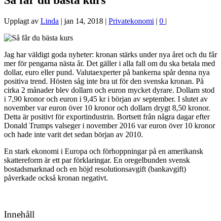
Så får du bästa kurs
Upplagt av
Linda
|
jan 14, 2018
|
Privatekonomi
|
0
|
Jag har väldigt goda nyheter: kronan stärks under nya året och du får
mer för pengarna nästa år. Det gäller i alla fall om du ska betala med
dollar, euro eller pund. Valutaexperter på bankerna spår denna nya
positiva trend. Hösten såg inte bra ut för den svenska kronan. På
cirka 2 månader blev dollarn och euron mycket dyrare. Dollarn stod
i 7,90 kronor och euron i 9,45 kr i början av september. I slutet av
november var euron över 10 kronor och dollarn drygt 8,50 kronor.
Detta är positivt för exportindustrin. Bortsett från några dagar efter
Donald Trumps valseger i november 2016 var euron över 10 kronor
och hade inte varit det sedan början av 2010.
En stark ekonomi i Europa och förhoppningar på en amerikansk
skattereform är ett par förklaringar. En oregelbunden svensk
bostadsmarknad och en höjd resolutionsavgift (bankavgift)
påverkade också kronan negativt.
Innehåll