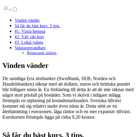
Vinden vänder
Så får du bäst kurs. 3 tips.
#1. Växla hemma
#2. Välj rätt kort
#3. Lokal valuta
Valutaomvandlare
Relaterade inlägg:
Vinden vänder
De samtliga fyra storbanker (Swedbank, SEB, Nordea och
Handelsbanken) räknar med att dollarn, euron och brittiska pundet
blir billigare nästa år. En förklaring till detta är att de inte räknar med
något stort prisfall på bostäder. Som vi skrivit i tidigare inlägg
förutspås en utplaning på bostadsmarknaden. Svenska tillväxt
kommer stå sig relativt starkt även nästa år. Detta stött av en
återhämtning i eurozonen, låga räntor och en mer expansiv tillväxt.
Eurokursen förutspås ligga på cirka 9,20 kronor.
Så får du bäst kurs. 3 tips.