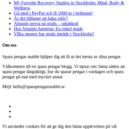
My Favorite Recovery Studios in Stockholm: Mind, Body &
Wellness
Gå med i PayPal och få 1000 kr i belöning!
Är det billigare att baka själv?
Abundo prova på gratis – rabattkod
Hur Abundo fungerar: En enkel guide
Vilka museer har gratis inträde i Stockholm?
Om oss
Spara pengar snabbt hjälper dig att få ut det mesta av dina pengar.
Välkommen till en spara pengar blogg. Vi tipsar om: bästa sätten att
spara pengar långsiktigt, hur du sparar pengar i vardagen och spara
pengar på mat med mycket annat.
Mejl: hello@sparapengarsnabbt.se
© 2025 | Spara pengar snabbt
Vi använder cookies för att ge dig den bästa upplevelsen på vår