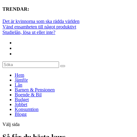
TRENDAR:
Det är kvinnorna som ska rädda världen
Vänd ensamheten till något produktivt
Studielån, lösa ut eller inte?
Hem
Jämför
Lån
Barnen & Pensionen
Boende & Bil
Budget
Jobbet
Konsumtion
Blogg
Välj sida