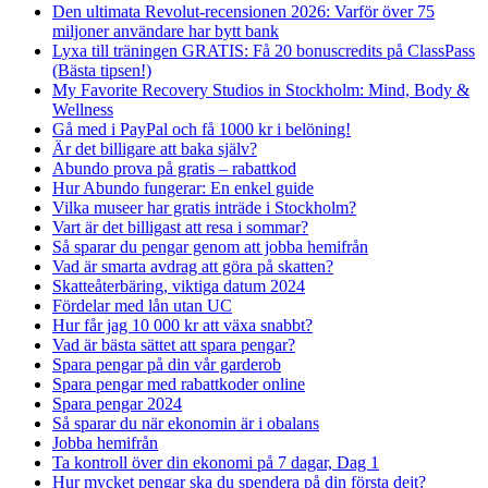
Den ultimata Revolut-recensionen 2026: Varför över 75
miljoner användare har bytt bank
Lyxa till träningen GRATIS: Få 20 bonuscredits på ClassPass
(Bästa tipsen!)
My Favorite Recovery Studios in Stockholm: Mind, Body &
Wellness
Gå med i PayPal och få 1000 kr i belöning!
Är det billigare att baka själv?
Abundo prova på gratis – rabattkod
Hur Abundo fungerar: En enkel guide
Vilka museer har gratis inträde i Stockholm?
Vart är det billigast att resa i sommar?
Så sparar du pengar genom att jobba hemifrån
Vad är smarta avdrag att göra på skatten?
Skatteåterbäring, viktiga datum 2024
Fördelar med lån utan UC
Hur får jag 10 000 kr att växa snabbt?
Vad är bästa sättet att spara pengar?
Spara pengar på din vår garderob
Spara pengar med rabattkoder online
Spara pengar 2024
Så sparar du när ekonomin är i obalans
Jobba hemifrån
Ta kontroll över din ekonomi på 7 dagar, Dag 1
Hur mycket pengar ska du spendera på din första dejt?